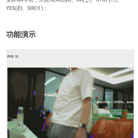
YES(✌️)、SIX(🤙)；
功能演示