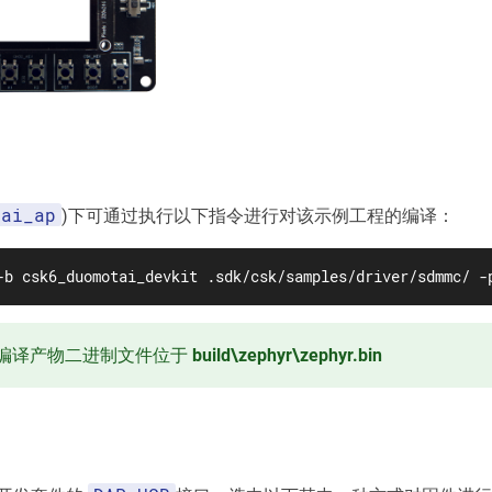
tai_ap
)下可通过执行以下指令进行对该示例工程的编译：
-b csk6_duomotai_devkit .sdk/csk/samples/driver/sdmmc/ -
编译产物二进制文件位于
build\zephyr\zephyr.bin