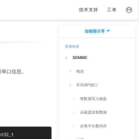
技术支持
工单
短链接分享
页面内容
SDMMC
观察串口信息。
概述
常用API接口
将数据写入磁盘
从磁盘读取数据
从堆中分配内存
nt32_t 