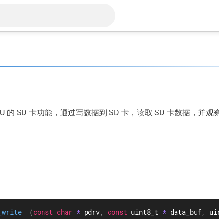
U 的 SD 卡功能，通过写数据到 SD 卡，读取 SD 卡数据，并
_write
(
const
char
*
 pdrv
,
const
 uint8_t 
*
 data_buf
,
 ui