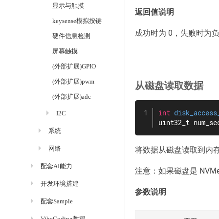
显示与触摸
返回值说明
keysense模拟按键
成功时为 0，失败时为负 e
硬件信息检测
屏幕触摸
(外部扩展)GPIO
(外部扩展)pwm
从磁盘读取数据
(外部扩展)adc
int
disk_access
I2C
uint32_t num_se
系统
网络
将数据从磁盘读取到内
配套AI能力
注意：如果磁盘是 NVMe
开发环境搭建
参数说明
配套Sample
VibeCoding教程