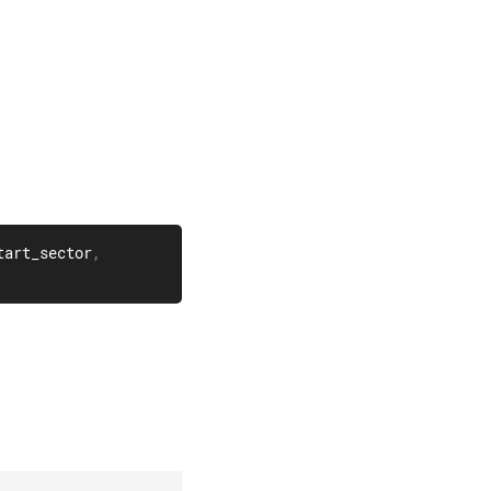
写数据到 SD 卡，读取 SD 卡数据
tart_sector
,