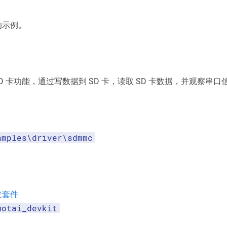
 的示例。
SD 卡功能，通过写数据到 SD 卡，读取 SD 卡数据，并观察串口
amples\driver\sdmmc
发套件
motai_devkit