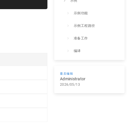
示例
示例功能
示例工程路径
准备工作
编译
烧录
最后编辑
运行
Administrator
2026/05/13
示例代码说明
组件配置
sdmmc设备树配置
应用逻辑实现