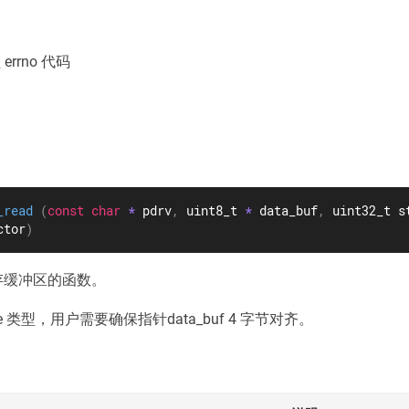
rrno 代码
_read
(
const
char
*
 pdrv
,
 uint8_t 
*
 data_buf
,
 uint32_t s
ctor
)
存缓冲区的函数。
 类型，用户需要确保指针data_buf 4 字节对齐。