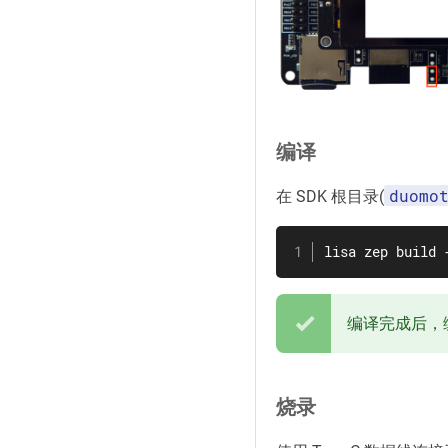
编译
duomo
在 SDK 根目录(
lisa zep build 
编译完成后，
烧录