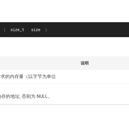
(
  size_t   size  
)
说明
请求的内存量（以字节为单位
的地址; 否则为 NULL。