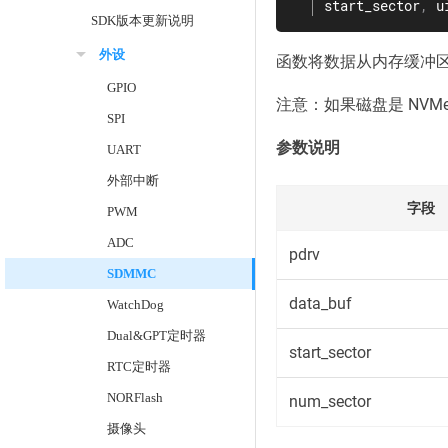
start_sector
,
 u
SDK版本更新说明
外设
函数将数据从内存缓冲
GPIO
注意：如果磁盘是 NVMe
SPI
参数说明
UART
外部中断
字段
PWM
ADC
pdrv
SDMMC
data_buf
WatchDog
Dual&GPT定时器
start_sector
RTC定时器
NORFlash
num_sector
摄像头