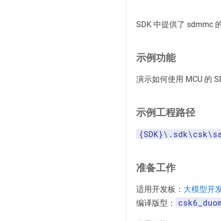
SDK 中提供了 sdmmc
示例功能
演示如何使用 MCU 的 
示例工程路径
{SDK}\.sdk\csk\s
准备工作
适用开发板：
大模型开
csk6_duo
编译版型：