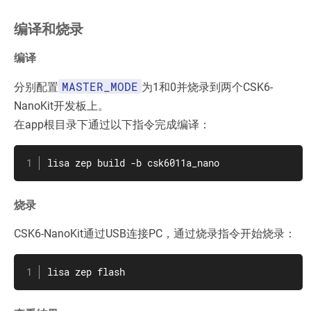
编译和烧录
编译
MASTER_MODE
分别配置
为1和0并烧录到两个CSK6-
NanoKit开发板上。
在app根目录下通过以下指令完成编译：
lisa zep build -b csk6011a_nano
烧录
CSK6-NanoKit通过USB连接PC，通过烧录指令开始烧录：
lisa zep flash