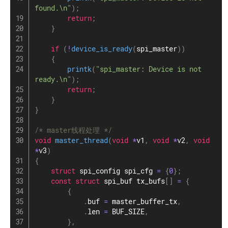
found.\n"
)
;
return
;
}
if
(
!
device_is_ready
(
spi_master
)
)
{
printk
(
"spi_master: Device is not 
ready.\n"
)
;
return
;
}
}
/* master线程处理 */
void
master_thread
(
void
*
v1
,
void
*
v2
,
void
*
v3
)
{
struct
spi_config
 spi_cfg 
=
{
0
}
;
const
struct
spi_buf
 tx_bufs
[
]
=
{
{
.
buf 
=
 master_buffer_tx
,
.
len 
=
 BUF_SIZE
,
}
,