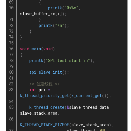
{
printk
(
"0x%x"
,
slave_buffer_rx
[
i
]
)
;
}
printk
(
"\n"
)
;
}
}
void
main
(
void
)
{
printk
(
"SPI test start \n"
)
;
spi_slave_init
(
)
;
/* 创建线程 */
int
 pri 
=
k_thread_priority_get
(
k_current_get
(
)
)
;
k_thread_create
(
&
slave_thread_data
,
slave_stack_area
,
K_THREAD_STACK_SIZEOF
(
slave_stack_area
)
,
                    slave_thread
,
NULL
,