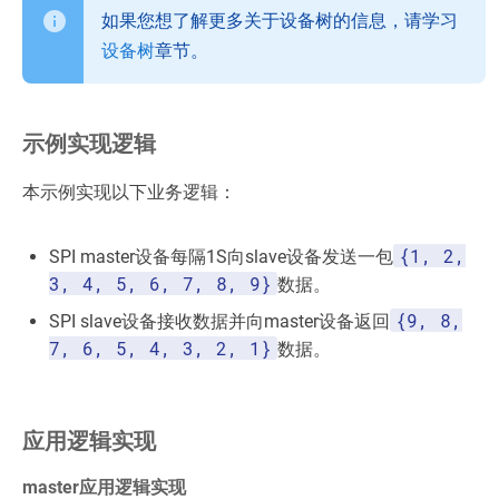
如果您想了解更多关于设备树的信息，请学习
设备树
章节。
示例实现逻辑
本示例实现以下业务逻辑：
{1, 2,
SPI master设备每隔1S向slave设备发送一包
3, 4, 5, 6, 7, 8, 9}
数据。
{9, 8,
SPI slave设备接收数据并向master设备返回
7, 6, 5, 4, 3, 2, 1}
数据。
应用逻辑实现
master应用逻辑实现