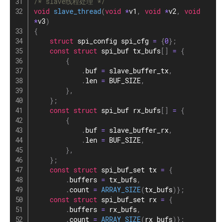
/* slave线程处理 */
void
slave_thread
(
void
*
v1
,
void
*
v2
,
void
*
v3
)
{
struct
spi_config
 spi_cfg 
=
{
0
}
;
const
struct
spi_buf
 tx_bufs
[
]
=
{
{
.
buf 
=
 slave_buffer_tx
,
.
len 
=
 BUF_SIZE
,
}
,
}
;
const
struct
spi_buf
 rx_bufs
[
]
=
{
{
.
buf 
=
 slave_buffer_rx
,
.
len 
=
 BUF_SIZE
,
}
,
}
;
const
struct
spi_buf_set
 tx 
=
{
.
buffers 
=
 tx_bufs
,
.
count 
=
ARRAY_SIZE
(
tx_bufs
)
}
;
const
struct
spi_buf_set
 rx 
=
{
.
buffers 
=
 rx_bufs
,
.
count 
=
ARRAY_SIZE
(
rx_bufs
)
}
;