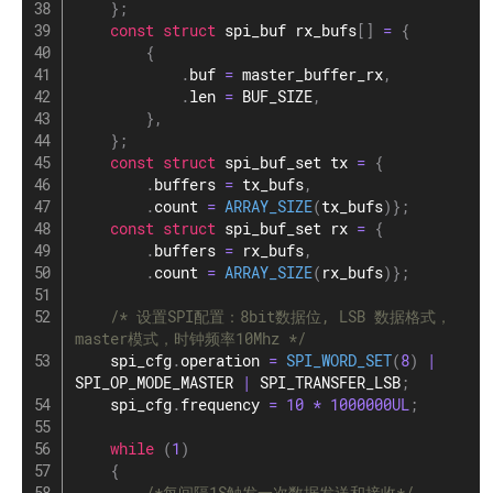
}
;
const
struct
spi_buf
 rx_bufs
[
]
=
{
{
.
buf 
=
 master_buffer_rx
,
.
len 
=
 BUF_SIZE
,
}
,
}
;
const
struct
spi_buf_set
 tx 
=
{
.
buffers 
=
 tx_bufs
,
.
count 
=
ARRAY_SIZE
(
tx_bufs
)
}
;
const
struct
spi_buf_set
 rx 
=
{
.
buffers 
=
 rx_bufs
,
.
count 
=
ARRAY_SIZE
(
rx_bufs
)
}
;
/* 设置SPI配置：8bit数据位, LSB 数据格式，
master模式，时钟频率10Mhz */
    spi_cfg
.
operation 
=
SPI_WORD_SET
(
8
)
|
SPI_OP_MODE_MASTER 
|
 SPI_TRANSFER_LSB
;
    spi_cfg
.
frequency 
=
10
*
1000000UL
;
while
(
1
)
{