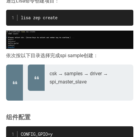
通过Lisa命令创建项目：
lisa zep create
依次按以下目录选择完成spi sample创建：
csk → samples → driver →
spi_master_slave
组件配置
CONFIG_GPIO=y
