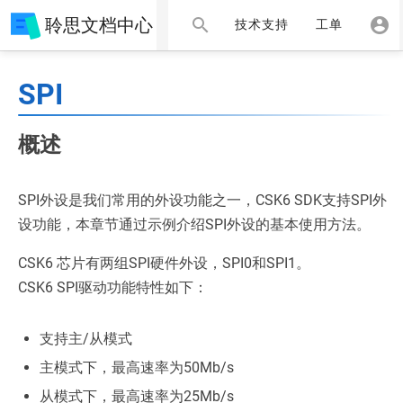
聆思文档中心
技术支持
工单
SPI
概述
SPI外设是我们常用的外设功能之一，CSK6 SDK支持SPI外
设功能，本章节通过示例介绍SPI外设的基本使用方法。
CSK6 芯片有两组SPI硬件外设，SPI0和SPI1。
CSK6 SPI驱动功能特性如下：
支持主/从模式
主模式下，最高速率为50Mb/s
从模式下，最高速率为25Mb/s