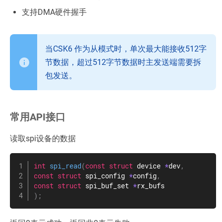
支持DMA硬件握手
当CSK6 作为从模式时，单次最大能接收512字
节数据，超过512字节数据时主发送端需要拆
包发送。
常用API接口
读取spi设备的数据
int
spi_read
(
const
struct
device
*
dev
,
const
struct
spi_config
*
config
,
const
struct
spi_buf_set
*
)
;