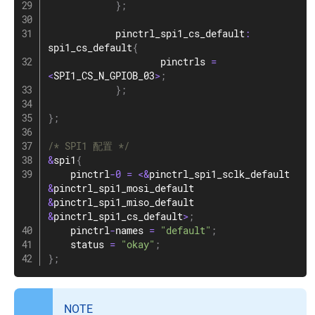
}
;
            pinctrl_spi1_cs_default
:
spi1_cs_default
{
                    pinctrls 
=
<
SPI1_CS_N_GPIOB_03
>
;
}
;
}
;
/* SPI1 配置 */
&
spi1
{
    pinctrl
-
0
=
<
&
pinctrl_spi1_sclk_default 
&
pinctrl_spi1_mosi_default 
&
pinctrl_spi1_miso_default 
&
pinctrl_spi1_cs_default
>
;
    pinctrl
-
names 
=
"default"
;
    status 
=
"okay"
;
}
;
NOTE