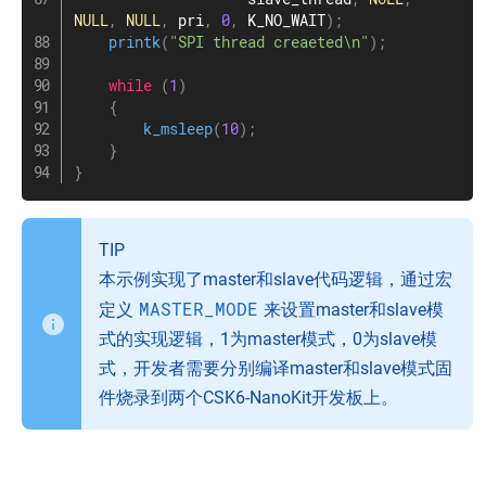
NULL
,
NULL
,
 pri
,
0
,
 K_NO_WAIT
)
;
printk
(
"SPI thread creaeted\n"
)
;
while
(
1
)
{
k_msleep
(
10
)
;
}
}
TIP
本示例实现了master和slave代码逻辑，通过宏
MASTER_MODE
定义
来设置master和slave模
式的实现逻辑，1为master模式，0为slave模
式，开发者需要分别编译master和slave模式固
件烧录到两个CSK6-NanoKit开发板上。