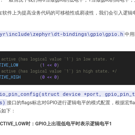
在软件上为提高业务代码的可移植性或易读性，我们会引入逻辑电
yr\include\zephyr\dt-bindings\gpio\gpio.h
中用
 active (has logical value '1') in low state. */
TIVE_LOW
(
1
<<
0
)
 active (has logical value '1') in high state. */
TIVE_HIGH
(
0
<<
0
)
io_pin_config(struct device *port, gpio_pin_t
s)
接口的flags标志对GPIO进行逻辑电平的模式配置，根据宏fl
系如下：
_ACTIVE_LOW时：GPIO上出现低电平时表示逻辑电平1