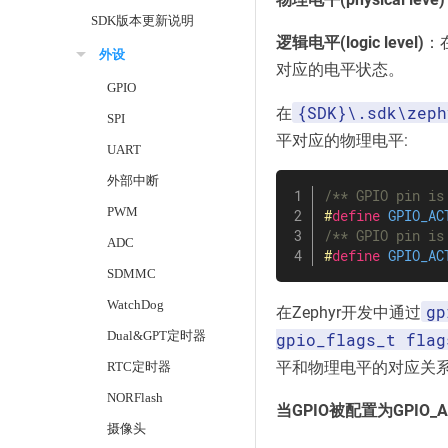
SDK版本更新说明
逻辑电平(logic level)
：
外设
对应的电平状态。
GPIO
{SDK}\.sdk\zeph
在
SPI
平对应的物理电平:
UART
外部中断
/** GPIO pin is
PWM
#
define
GPIO_AC
/** GPIO pin is
ADC
#
define
GPIO_AC
SDMMC
WatchDog
gp
在Zephyr开发中通过
Dual&GPT定时器
gpio_flags_t flag
平和物理电平的对应关
RTC定时器
NORFlash
当GPIO被配置为GPIO
摄像头