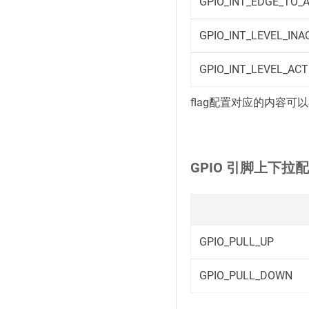
GPIO_INT_EDGE_TO_A
GPIO_INT_LEVEL_INA
GPIO_INT_LEVEL_ACT
flag配置对应的内容可
GPIO 引脚上下拉
GPIO_PULL_UP
GPIO_PULL_DOWN