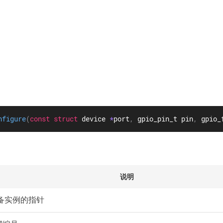
nfigure
(
const
struct
device
*
port
,
 gpio_pin_t pin
,
 gpio_
说明
设备实例的指针