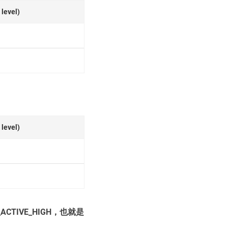
level)
运行
示例代码说明
组件配置
应用逻辑实现
控制三色灯闪烁
level)
ACTIVE_HIGH，也就是