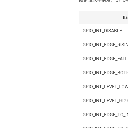
或逻辑水平触发。GPIO中断
fl
GPIO_INT_DISABLE
GPIO_INT_EDGE_RISI
GPIO_INT_EDGE_FALL
GPIO_INT_EDGE_BOT
GPIO_INT_LEVEL_LO
GPIO_INT_LEVEL_HIG
GPIO_INT_EDGE_TO_I