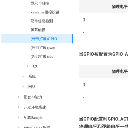
显示与触摸
物理电平（g
keysense模拟按键
0
硬件信息检测
屏幕触摸
1
(外部扩展)GPIO
(外部扩展)pwm
当GPIO被配置为GPIO_
(外部扩展)adc
I2C
物理电平（g
系统
0
网络
配套AI能力
1
开发环境搭建
配套Sample
当GPIO配置时GPIO_AC
物理电平和逻辑电平一
VibeCoding教程