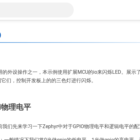
O
用的外设操作之一，本示例使用扩展MCU的io来闪烁LED。展示了
闭它们，控制开发板上的的三色灯进行闪烁。
和物理电平
前我们先来学习一下Zephyr中对于GPIO物理电平和逻辑电平的
：一般情况下我们将0当做gpio的低电平，1当做gpio的高电平