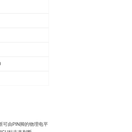
0
1
断可由PIN脚的物理电平