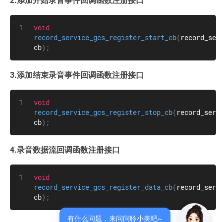
2.添加开始录音事件回调函数注册接口
void
record_service_gcs_register_start_cb
(
record_ser
cb
)
;
3.添加结束录音事件回调函数注册接口
void
record_service_gcs_register_stop_cb
(
record_serv
cb
)
;
4.录音数据流回调函数注册接口
void
record_service_gcs_register_data_cb
(
record_serv
cb
)
;
有什么问题，来问问聆小美吧~