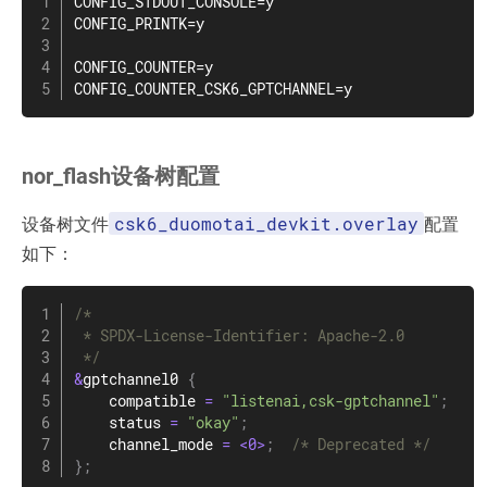
CONFIG_STDOUT_CONSOLE=y

CONFIG_PRINTK=y

CONFIG_COUNTER=y

CONFIG_COUNTER_CSK6_GPTCHANNEL=y
nor_flash设备树配置
csk6_duomotai_devkit.overlay
设备树文件
配置
如下：
/*

 * SPDX-License-Identifier: Apache-2.0

 */
&
gptchannel0 
{
    compatible 
=
"listenai,csk-gptchannel"
;
    status 
=
"okay"
;
    channel_mode 
=
<
0
>
;
/* Deprecated */
}
;