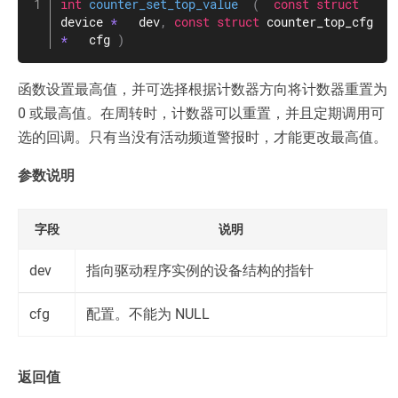
int
counter_set_top_value
(
const
struct
device
*
   dev
,
const
struct
counter_top_cfg
*
   cfg 
)
函数设置最高值，并可选择根据计数器方向将计数器重置为
0 或最高值。在周转时，计数器可以重置，并且定期调用可
选的回调。只有当没有活动频道警报时，才能更改最高值。
参数说明
字段
说明
dev
指向驱动程序实例的设备结构的指针
cfg
配置。不能为 NULL
返回值