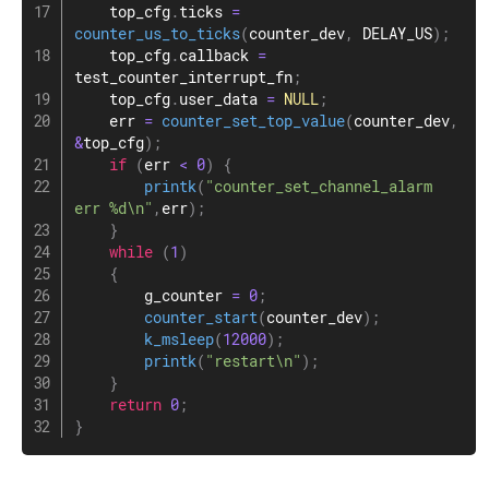
    top_cfg
.
ticks 
=
counter_us_to_ticks
(
counter_dev
,
 DELAY_US
)
;
    top_cfg
.
callback 
=
test_counter_interrupt_fn
;
    top_cfg
.
user_data 
=
NULL
;
    err 
=
counter_set_top_value
(
counter_dev
,
&
top_cfg
)
;
if
(
err 
<
0
)
{
printk
(
"counter_set_channel_alarm 
err %d\n"
,
err
)
;
}
while
(
1
)
{
        g_counter 
=
0
;
counter_start
(
counter_dev
)
;
k_msleep
(
12000
)
;
printk
(
"restart\n"
)
;
}
return
0
;
}