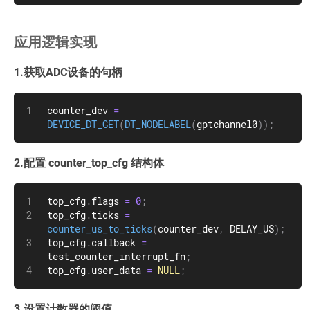
应用逻辑实现
1.获取ADC设备的句柄
counter_dev 
=
DEVICE_DT_GET
(
DT_NODELABEL
(
gptchannel0
)
)
;
2.配置 counter_top_cfg 结构体
top_cfg
.
flags 
=
0
;
top_cfg
.
ticks 
=
counter_us_to_ticks
(
counter_dev
,
 DELAY_US
)
;
top_cfg
.
callback 
=
test_counter_interrupt_fn
;
top_cfg
.
user_data 
=
NULL
;
3.设置计数器的阈值