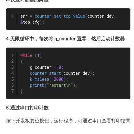
err 
=
counter_set_top_value
(
counter_dev
,
&
top_cfg
)
;
4.无限循环中，每次将 g_counter 置零，然后启动计数器
while
(
1
)
{
    g_counter 
=
0
;
counter_start
(
counter_dev
)
;
k_msleep
(
12000
)
;
printk
(
"restart\n"
)
;
}
5.通过串口打印计数
按下开发板复位按钮，运行程序，可通过串口查看打印结果