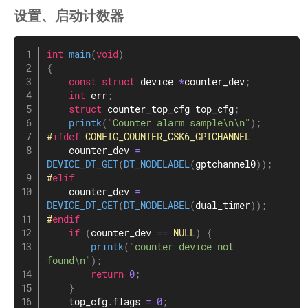
设置、启动计数器
int
main
(
void
)
{
const
struct
device
*
counter_dev
;
int
 err
;
struct
counter_top_cfg
 top_cfg
;
printk
(
"Counter alarm sample\n\n"
)
;
#
ifdef
CONFIG_COUNTER_CSK6_GPTCHANNEL
    counter_dev 
=
DEVICE_DT_GET
(
DT_NODELABEL
(
gptchannel0
)
)
;
#
elif
    counter_dev 
=
DEVICE_DT_GET
(
DT_NODELABEL
(
dual_timer
)
)
;
#
endif
if
(
counter_dev 
==
NULL
)
{
printk
(
"counter device not 
found\n"
)
;
return
0
;
}
    top_cfg
.
flags 
=
0
;